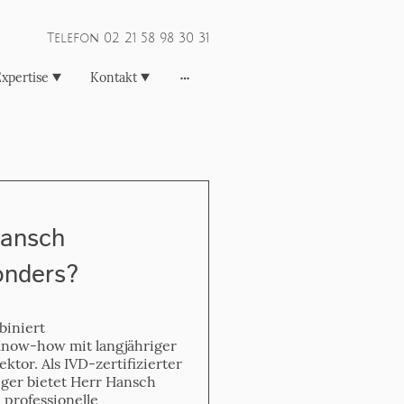
Telefon 02 21 58 98 30 31
xpertise
Kontakt
Hansch
onders?
biniert
 Know-how mit langjähriger
tor. Als IVD-zertifizierter
ger bietet Herr Hansch
 professionelle