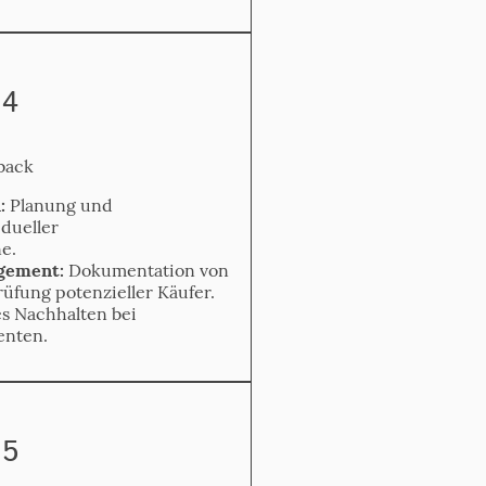
 4
back
:
Planung und
dueller
e.
gement:
Dokumentation von
rüfung potenzieller Käufer.
s Nachhalten bei
enten.
 5