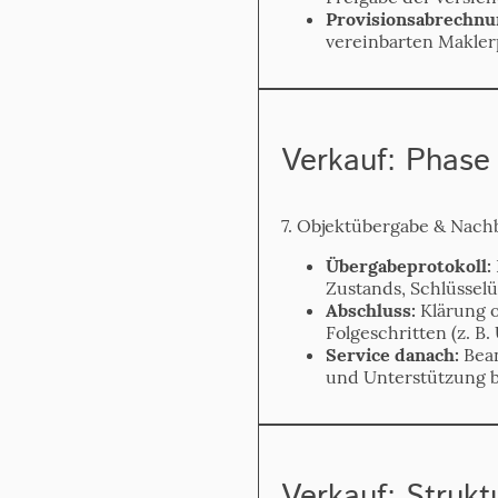
Provisions­abrechnu
vereinbarten Makler­
Verkauf: Phase
7. Objekt­übergabe & Nach
Übergabe­protokoll:
Zustands, Schlüssel­
Abschluss:
Klärung o
Folgeschritten (z. 
Service danach:
Bean
und Unterstützung b
Verkauf: Strukt