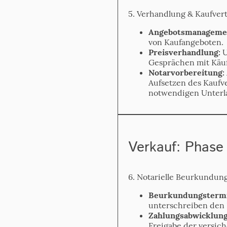
5. Verhandlung & Kaufvert
Angebots­manageme
von Kauf­angeboten.
Preis­verhandlung:
U
Gesprächen mit Käu
Notar­vorbereitung:
Aufsetzen des Kaufve
notwendigen Unterl
Verkauf: Phase
6. Notarielle Beurkundun
Beurkundungstermi
unterschreiben den 
Zahlungs­abwicklung
Freigabe der versich