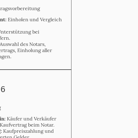
rags­vorbereitung
nt:
Einholen und Vergleich
nterstützung bei
fern.
Auswahl des Notars,
rtrags, Einholung aller
agen.
 6
g
n:
Käufer und Verkäufer
Kaufvertrag beim Notar.
:
Kaufpreiszahlung und
erten Gelder.