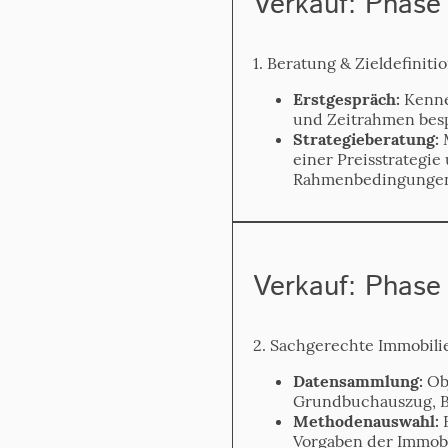
Verkauf: Phase 
1. Beratung & Zieldefiniti
Erstgespräch:
Kenne
und Zeitrahmen bes
Strategie­beratung:
M
einer Preis­strategi
Rahmenbedingunge
Verkauf: Phase
2. Sachgerechte Immobil
Daten­sammlung:
Obj
Grundbuchauszug, B
Methodenauswahl:
B
Vorgaben der Immobi