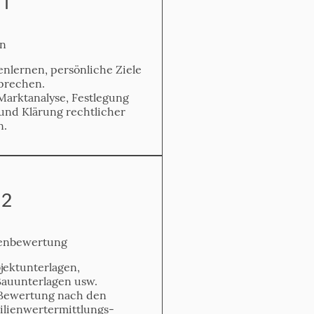
1
on
nlernen, persönliche Ziele
prechen.
arktanalyse, Festlegung
e und Klärung rechtlicher
n.
 2
ienbewertung
ekt­unterlagen,
auunterlagen usw.
ewertung nach den
lien­wertermittlungs­