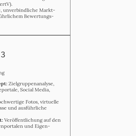
rtV).
, unverbindliche Markt­
sführlichem Bewertungs­
 3
ng
pt:
Zielgruppen­analyse,
­portale, Social Media,
chwertige Fotos, virtuelle
se und ausführliche
.
t:
Veröffentlichung auf den
en­portalen und Eigen­