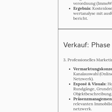
verordnung (ImmoWe
Ergebnis:
Kostenlose
wert­analyse mit au
bericht.
Verkauf: Phase
3. Professionelles Marketi
Vermarktungskonze
Kanal­auswahl (Online
Netzwerk).
Exposé & Visuals:
Ho
Rundgänge, Grundris
Objekt­beschreibung
Präsenzmanagemen
relevanten Immobili
netzwerk.