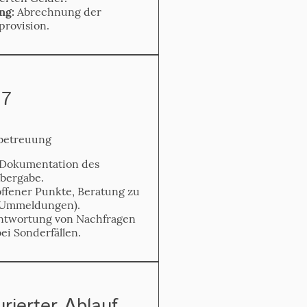
ng:
Abrechnung der
provision.
 7
­betreuung
Dokumentation des
übergabe.
ffener Punkte, Beratung zu
B. Ummeldungen).
twortung von Nachfragen
ei Sonderfällen.
urierter Ablauf