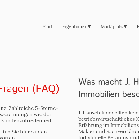
Start
Eigentümer
Marktplatz
E
Was macht J. 
 Fragen (FAQ)
Immobilien bes
z: Zahlreiche 5-Sterne-
J. Hansch Immobilien kom
szeichnungen wie der
betriebswirtschaftliches
 Kundenzufriedenheit.
Erfahrung im Immobiliensek
Makler und Sachverständi
alten Sie hier zu den
individuelle Beratung und
worten.